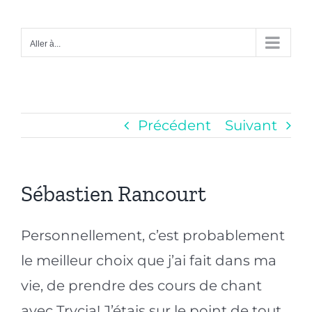
Passer
au
Aller à...
contenu
Précédent
Suivant
Sébastien Rancourt
Personnellement, c’est probablement
le meilleur choix que j’ai fait dans ma
vie, de prendre des cours de chant
avec Trycia! J’étais sur le point de tout