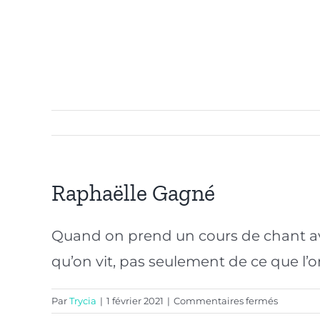
Passer
au
contenu
Raphaëlle Gagné
Quand on prend un cours de chant avec
qu’on vit, pas seulement de ce que l’
sur
Par
Trycia
|
1 février 2021
|
Commentaires fermés
Raphaëll